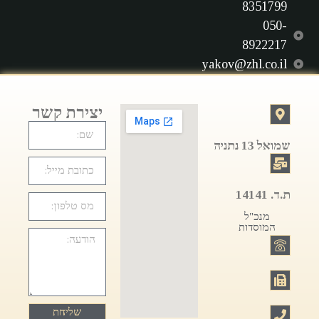
8351799
050-
8922217
yakov@zhl.co.il
יצירת קשר
שמואל 13 נתניה
ת.ד. 14141
מנכ"ל
המוסדות
שליחת