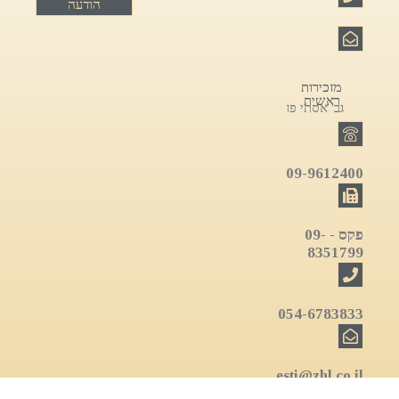
הודעה
מזכירות
ראשית
גב' אסתי פז
09-9612400
פקס - 09-
8351799
054-6783833
esti@zhl.co.il